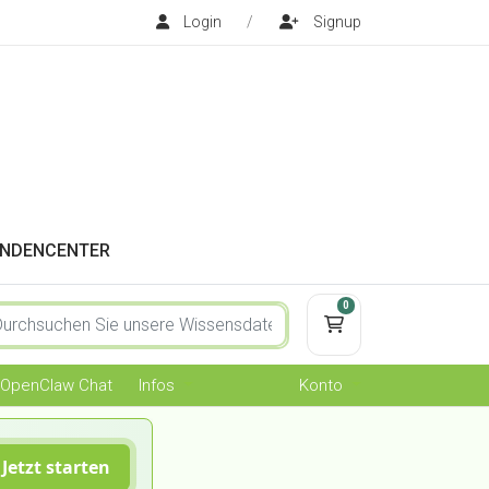
Login
/
Signup
NDENCENTER
0
Mein Warenkorb
OpenClaw Chat
Infos
Konto