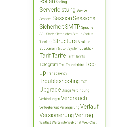
Rollen
Scaling
Serverleistung
Service
Session
Sessions
Services
Sicherheit
SMTP
Sprache
SSL
Starter Templates
Status
Status-
Structure
Tracking
Struktur
Subdomain
Systemüberblick
Support
Tarif
Tarife
Tariff
Tariffs
Top-
Telegram
Text
Thunderbird
up
Transparency
Troubleshooting
TXT
Upgrade
Usage
Verbindung
Verbrauch
Verbindungen
Verlauf
Verfügbarkeit
Verlängerung
Versionierung
Vertrag
Waitlist
Warteliste
Web chat
Web-Chat