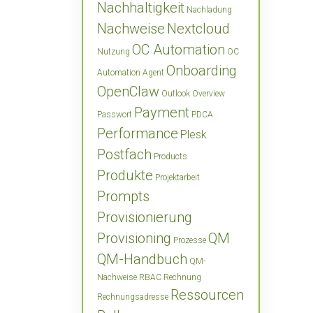
Nachhaltigkeit
Nachladung
Nachweise
Nextcloud
OC Automation
Nutzung
OC
Onboarding
Automation Agent
OpenClaw
Outlook
Overview
Payment
Passwort
PDCA
Performance
Plesk
Postfach
Products
Produkte
Projektarbeit
Prompts
Provisionierung
Provisioning
QM
Prozesse
QM-Handbuch
QM-
Nachweise
RBAC
Rechnung
Ressourcen
Rechnungsadresse