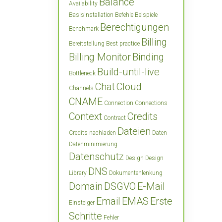
Balance
Availability
Basisinstallation
Befehle
Beispiele
Berechtigungen
Benchmark
Billing
Bereitstellung
Best practice
Billing Monitor
Binding
Build-until-live
Bottleneck
Chat
Cloud
Channels
CNAME
Connection
Connections
Context
Credits
Contract
Dateien
Credits nachladen
Daten
Datenminimierung
Datenschutz
Design
Design
DNS
Library
Dokumentenlenkung
Domain
DSGVO
E-Mail
Email
EMAS
Erste
Einsteiger
Schritte
Fehler