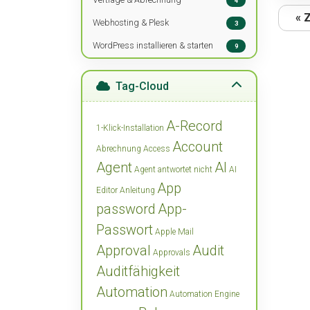
4
« 
Webhosting & Plesk
3
WordPress installieren & starten
9
Tag-Cloud
A-Record
1-Klick-Installation
Account
Abrechnung
Access
Agent
AI
Agent antwortet nicht
AI
App
Editor
Anleitung
password
App-
Passwort
Apple Mail
Approval
Audit
Approvals
Auditfähigkeit
Automation
Automation Engine