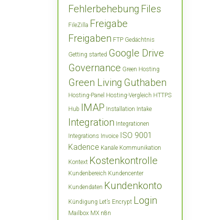
Fehlerbehebung
Files
Freigabe
FileZilla
Freigaben
FTP
Gedächtnis
Google Drive
Getting started
Governance
Green Hosting
Green Living
Guthaben
Hosting-Panel
Hosting-Vergleich
HTTPS
IMAP
Hub
Installation
Intake
Integration
Integrationen
ISO 9001
Integrations
Invoice
Kadence
Kanäle
Kommunikation
Kostenkontrolle
Kontext
Kundenbereich
Kundencenter
Kundenkonto
Kundendaten
Login
Kündigung
Let’s Encrypt
Mailbox
MX
n8n