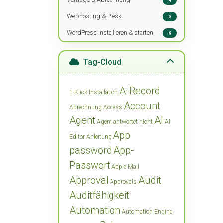
4
Webhosting & Plesk
3
WordPress installieren & starten
9
Tag-Cloud
A-Record
1-Klick-Installation
Account
Abrechnung
Access
Agent
AI
Agent antwortet nicht
AI
App
Editor
Anleitung
password
App-
Passwort
Apple Mail
Approval
Audit
Approvals
Auditfähigkeit
Automation
Automation Engine