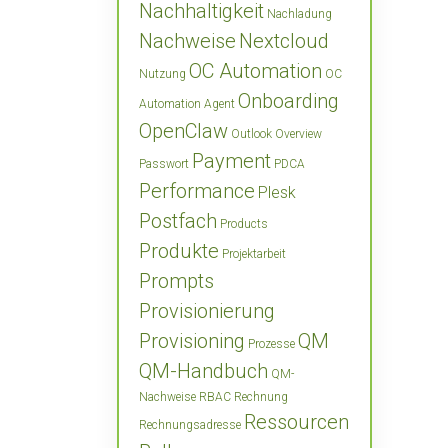
Nachhaltigkeit
Nachladung
Nachweise
Nextcloud
OC Automation
Nutzung
OC
Onboarding
Automation Agent
OpenClaw
Outlook
Overview
Payment
Passwort
PDCA
Performance
Plesk
Postfach
Products
Produkte
Projektarbeit
Prompts
Provisionierung
Provisioning
QM
Prozesse
QM-Handbuch
QM-
Nachweise
RBAC
Rechnung
Ressourcen
Rechnungsadresse