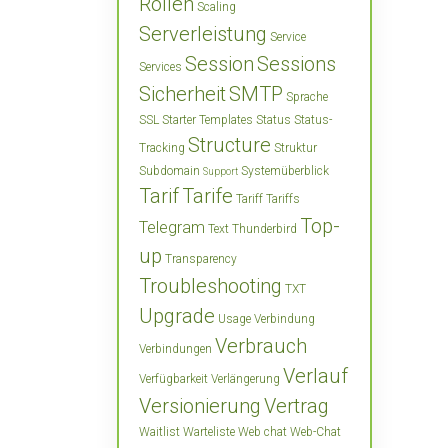
Rollen
Scaling
Serverleistung
Service
Session
Sessions
Services
Sicherheit
SMTP
Sprache
SSL
Starter Templates
Status
Status-
Structure
Tracking
Struktur
Subdomain
Systemüberblick
Support
Tarif
Tarife
Tariff
Tariffs
Top-
Telegram
Text
Thunderbird
up
Transparency
Troubleshooting
TXT
Upgrade
Usage
Verbindung
Verbrauch
Verbindungen
Verlauf
Verfügbarkeit
Verlängerung
Versionierung
Vertrag
Waitlist
Warteliste
Web chat
Web-Chat