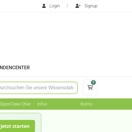
Login
/
Signup
NDENCENTER
0
Mein Warenkorb
OpenClaw Chat
Infos
Konto