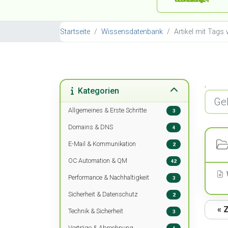
Startseite
Wissensdatenbank
Artikel mit Tag
,
Kategorien
Allgemeines & Erste Schritte
3
Domains & DNS
4
E-Mail & Kommunikation
2
OC Automation & QM
42
Performance & Nachhaltigkeit
3
Sicherheit & Datenschutz
2
« 
Technik & Sicherheit
3
Verträge & Abrechnung