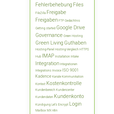
Fehlerbehebung
Files
Freigabe
FileZilla
Freigaben
FTP
Gedächtnis
Google Drive
Getting started
Governance
Green Hosting
Green Living
Guthaben
Hosting-Panel
Hosting-Vergleich
HTTPS
IMAP
Hub
Installation
Intake
Integration
Integrationen
ISO 9001
Integrations
Invoice
Kadence
Kanäle
Kommunikation
Kostenkontrolle
Kontext
Kundenbereich
Kundencenter
Kundenkonto
Kundendaten
Login
Kündigung
Let’s Encrypt
Mailbox
MX
n8n