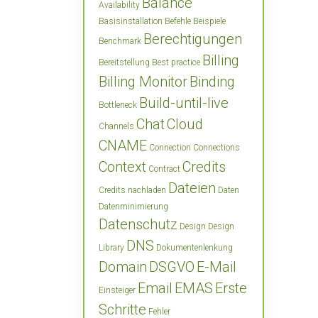
Balance
Availability
Basisinstallation
Befehle
Beispiele
Berechtigungen
Benchmark
Billing
Bereitstellung
Best practice
Billing Monitor
Binding
Build-until-live
Bottleneck
Chat
Cloud
Channels
CNAME
Connection
Connections
Context
Credits
Contract
Dateien
Credits nachladen
Daten
Datenminimierung
Datenschutz
Design
Design
DNS
Library
Dokumentenlenkung
Domain
DSGVO
E-Mail
Email
EMAS
Erste
Einsteiger
Schritte
Fehler