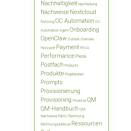
Nachhaltigkeit
Nachladung
Nachweise
Nextcloud
OC Automation
Nutzung
OC
Onboarding
Automation Agent
OpenClaw
Outlook
Overview
Payment
Passwort
PDCA
Performance
Plesk
Postfach
Products
Produkte
Projektarbeit
Prompts
Provisionierung
Provisioning
QM
Prozesse
QM-Handbuch
QM-
Nachweise
RBAC
Rechnung
Ressourcen
Rechnungsadresse