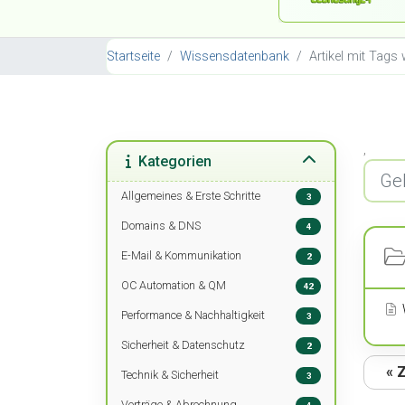
Startseite
Wissensdatenbank
Artikel mit Tags
,
Kategorien
Allgemeines & Erste Schritte
3
Domains & DNS
4
E-Mail & Kommunikation
2
OC Automation & QM
42
W
Performance & Nachhaltigkeit
3
Sicherheit & Datenschutz
2
« 
Technik & Sicherheit
3
Verträge & Abrechnung