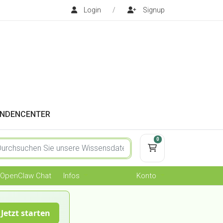
Login
/
Signup
NDENCENTER
0
Mein Warenkorb
OpenClaw Chat
Infos
Konto