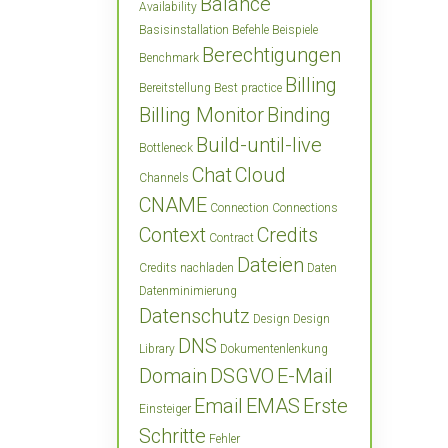
Balance
Availability
Basisinstallation
Befehle
Beispiele
Berechtigungen
Benchmark
Billing
Bereitstellung
Best practice
Billing Monitor
Binding
Build-until-live
Bottleneck
Chat
Cloud
Channels
CNAME
Connection
Connections
Context
Credits
Contract
Dateien
Credits nachladen
Daten
Datenminimierung
Datenschutz
Design
Design
DNS
Library
Dokumentenlenkung
Domain
DSGVO
E-Mail
Email
EMAS
Erste
Einsteiger
Schritte
Fehler