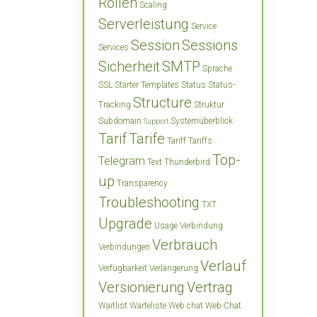
Rollen
Scaling
Serverleistung
Service
Session
Sessions
Services
Sicherheit
SMTP
Sprache
SSL
Starter Templates
Status
Status-
Structure
Tracking
Struktur
Subdomain
Systemüberblick
Support
Tarif
Tarife
Tariff
Tariffs
Top-
Telegram
Text
Thunderbird
up
Transparency
Troubleshooting
TXT
Upgrade
Usage
Verbindung
Verbrauch
Verbindungen
Verlauf
Verfügbarkeit
Verlängerung
Versionierung
Vertrag
Waitlist
Warteliste
Web chat
Web-Chat