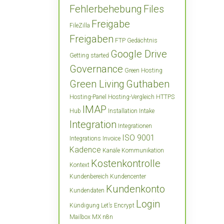
Fehlerbehebung
Files
Freigabe
FileZilla
Freigaben
FTP
Gedächtnis
Google Drive
Getting started
Governance
Green Hosting
Green Living
Guthaben
Hosting-Panel
Hosting-Vergleich
HTTPS
IMAP
Hub
Installation
Intake
Integration
Integrationen
ISO 9001
Integrations
Invoice
Kadence
Kanäle
Kommunikation
Kostenkontrolle
Kontext
Kundenbereich
Kundencenter
Kundenkonto
Kundendaten
Login
Kündigung
Let’s Encrypt
Mailbox
MX
n8n