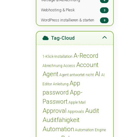
4
Webhosting & Plesk
3
WordPress installieren & starten
9
Tag-Cloud
A-Record
1-Klick-Installation
Account
Abrechnung
Access
Agent
AI
Agent antwortet nicht
AI
App
Editor
Anleitung
password
App-
Passwort
Apple Mail
Approval
Audit
Approvals
Auditfähigkeit
Automation
Automation Engine