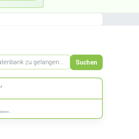
Suchen
'
teien...