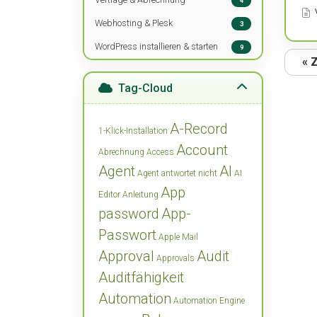
4
Webhosting & Plesk
3
WordPress installieren & starten
9
« 
Tag-Cloud
A-Record
1-Klick-Installation
Account
Abrechnung
Access
Agent
AI
Agent antwortet nicht
AI
App
Editor
Anleitung
password
App-
Passwort
Apple Mail
Approval
Audit
Approvals
Auditfähigkeit
Automation
Automation Engine