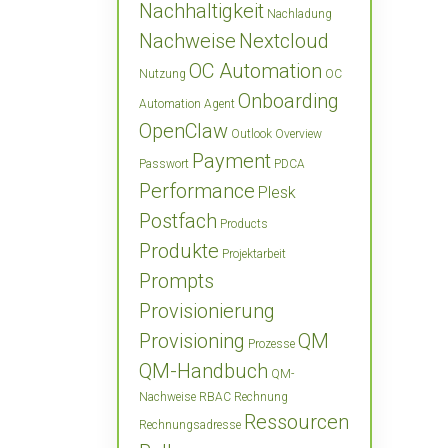
Nachhaltigkeit
Nachladung
Nachweise
Nextcloud
OC Automation
Nutzung
OC
Onboarding
Automation Agent
OpenClaw
Outlook
Overview
Payment
Passwort
PDCA
Performance
Plesk
Postfach
Products
Produkte
Projektarbeit
Prompts
Provisionierung
Provisioning
QM
Prozesse
QM-Handbuch
QM-
Nachweise
RBAC
Rechnung
Ressourcen
Rechnungsadresse