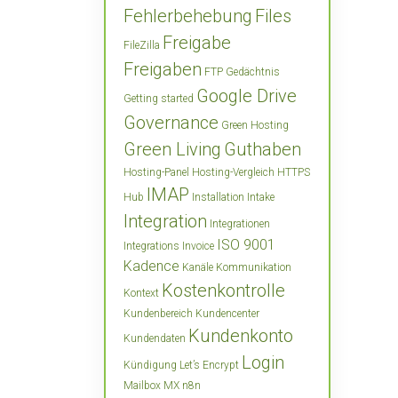
Fehlerbehebung
Files
Freigabe
FileZilla
Freigaben
FTP
Gedächtnis
Google Drive
Getting started
Governance
Green Hosting
Green Living
Guthaben
Hosting-Panel
Hosting-Vergleich
HTTPS
IMAP
Hub
Installation
Intake
Integration
Integrationen
ISO 9001
Integrations
Invoice
Kadence
Kanäle
Kommunikation
Kostenkontrolle
Kontext
Kundenbereich
Kundencenter
Kundenkonto
Kundendaten
Login
Kündigung
Let’s Encrypt
Mailbox
MX
n8n