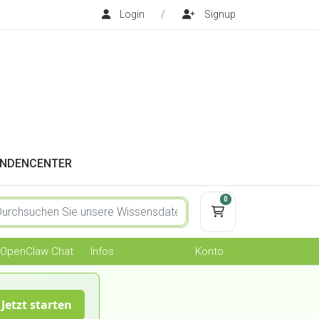
Login
/
Signup
NDENCENTER
0
Mein Warenkorb
OpenClaw Chat
Infos
Konto