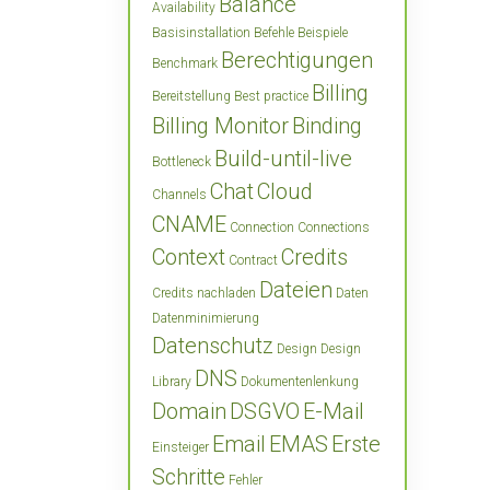
Balance
Availability
Basisinstallation
Befehle
Beispiele
Berechtigungen
Benchmark
Billing
Bereitstellung
Best practice
Billing Monitor
Binding
Build-until-live
Bottleneck
Chat
Cloud
Channels
CNAME
Connection
Connections
Context
Credits
Contract
Dateien
Credits nachladen
Daten
Datenminimierung
Datenschutz
Design
Design
DNS
Library
Dokumentenlenkung
Domain
DSGVO
E-Mail
Email
EMAS
Erste
Einsteiger
Schritte
Fehler