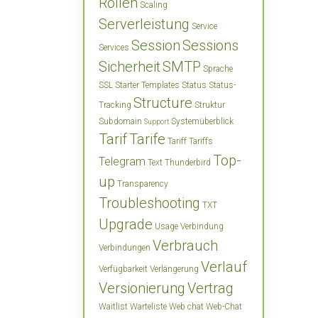
Rollen
Scaling
Serverleistung
Service
Session
Sessions
Services
Sicherheit
SMTP
Sprache
SSL
Starter Templates
Status
Status-
Structure
Tracking
Struktur
Subdomain
Systemüberblick
Support
Tarif
Tarife
Tariff
Tariffs
Top-
Telegram
Text
Thunderbird
up
Transparency
Troubleshooting
TXT
Upgrade
Usage
Verbindung
Verbrauch
Verbindungen
Verlauf
Verfügbarkeit
Verlängerung
Versionierung
Vertrag
Waitlist
Warteliste
Web chat
Web-Chat