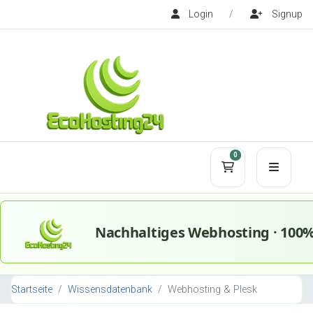
Login
/
Signup
0
Mein Warenko
Startseite
Wissensdatenbank
Webhosting & Plesk