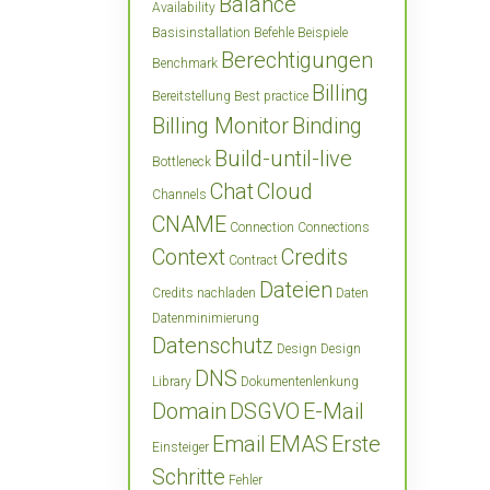
Balance
Availability
Basisinstallation
Befehle
Beispiele
Berechtigungen
Benchmark
Billing
Bereitstellung
Best practice
Billing Monitor
Binding
Build-until-live
Bottleneck
Chat
Cloud
Channels
CNAME
Connection
Connections
Context
Credits
Contract
Dateien
Credits nachladen
Daten
Datenminimierung
Datenschutz
Design
Design
DNS
Library
Dokumentenlenkung
Domain
DSGVO
E-Mail
Email
EMAS
Erste
Einsteiger
Schritte
Fehler