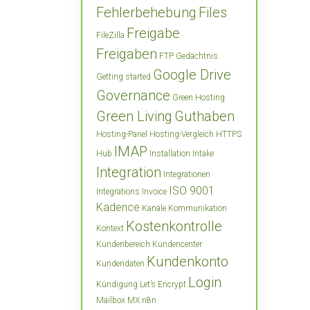
Fehlerbehebung
Files
Freigabe
FileZilla
Freigaben
FTP
Gedächtnis
Google Drive
Getting started
Governance
Green Hosting
Green Living
Guthaben
Hosting-Panel
Hosting-Vergleich
HTTPS
IMAP
Hub
Installation
Intake
Integration
Integrationen
ISO 9001
Integrations
Invoice
Kadence
Kanäle
Kommunikation
Kostenkontrolle
Kontext
Kundenbereich
Kundencenter
Kundenkonto
Kundendaten
Login
Kündigung
Let’s Encrypt
Mailbox
MX
n8n