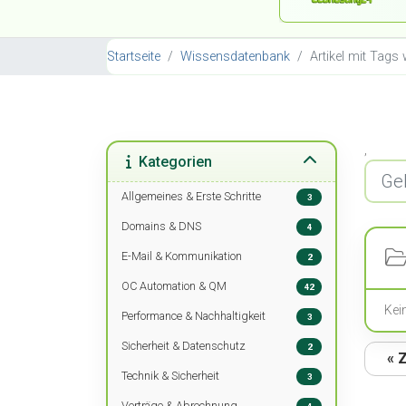
Startseite
Wissensdatenbank
Artikel mit Tags
,
Kategorien
Allgemeines & Erste Schritte
3
Domains & DNS
4
E-Mail & Kommunikation
2
OC Automation & QM
42
Kei
Performance & Nachhaltigkeit
3
Sicherheit & Datenschutz
2
« 
Technik & Sicherheit
3
Verträge & Abrechnung