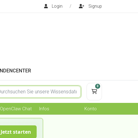
Login
/
Signup
NDENCENTER
0
Mein Warenkorb
OpenClaw Chat
Infos
Konto