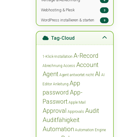
4
Webhosting & Plesk
3
WordPress installieren & starten
9
Tag-Cloud
A-Record
1-Klick-Installation
Account
Abrechnung
Access
Agent
AI
Agent antwortet nicht
AI
App
Editor
Anleitung
password
App-
Passwort
Apple Mail
Approval
Audit
Approvals
Auditfähigkeit
Automation
Automation Engine