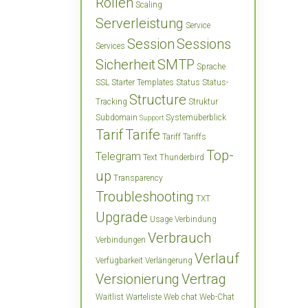
Rollen
Scaling
Serverleistung
Service
Session
Sessions
Services
Sicherheit
SMTP
Sprache
SSL
Starter Templates
Status
Status-
Structure
Tracking
Struktur
Subdomain
Systemüberblick
Support
Tarif
Tarife
Tariff
Tariffs
Top-
Telegram
Text
Thunderbird
up
Transparency
Troubleshooting
TXT
Upgrade
Usage
Verbindung
Verbrauch
Verbindungen
Verlauf
Verfügbarkeit
Verlängerung
Versionierung
Vertrag
Waitlist
Warteliste
Web chat
Web-Chat