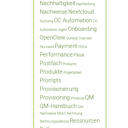
Nachhaltigkeit
Nachladung
Nachweise
Nextcloud
OC Automation
Nutzung
OC
Onboarding
Automation Agent
OpenClaw
Outlook
Overview
Payment
Passwort
PDCA
Performance
Plesk
Postfach
Products
Produkte
Projektarbeit
Prompts
Provisionierung
Provisioning
QM
Prozesse
QM-Handbuch
QM-
Nachweise
RBAC
Rechnung
Ressourcen
Rechnungsadresse