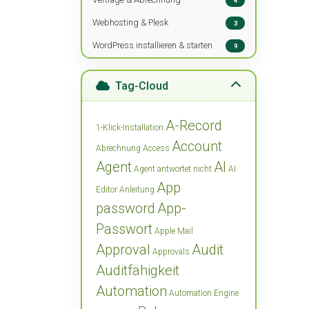
4
Webhosting & Plesk
3
WordPress installieren & starten
9
Tag-Cloud
A-Record
1-Klick-Installation
Account
Abrechnung
Access
Agent
AI
Agent antwortet nicht
AI
App
Editor
Anleitung
password
App-
Passwort
Apple Mail
Approval
Audit
Approvals
Auditfähigkeit
Automation
Automation Engine