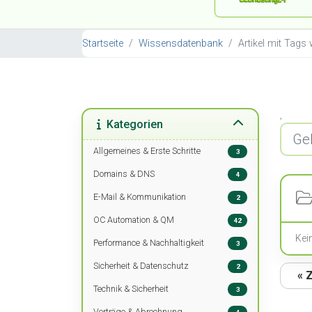
Startseite
Wissensdatenbank
Artikel mit Tag
,
Kategorien
Allgemeines & Erste Schritte
3
Domains & DNS
4
E-Mail & Kommunikation
2
OC Automation & QM
42
Kei
Performance & Nachhaltigkeit
3
Sicherheit & Datenschutz
2
« 
Technik & Sicherheit
3
Verträge & Abrechnung