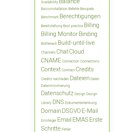
Balance
Availability
Basisinstallation
Befehle
Beispiele
Berechtigungen
Benchmark
Billing
Bereitstellung
Best practice
Billing Monitor
Binding
Build-until-live
Bottleneck
Chat
Cloud
Channels
CNAME
Connection
Connections
Context
Credits
Contract
Dateien
Credits nachladen
Daten
Datenminimierung
Datenschutz
Design
Design
DNS
Library
Dokumentenlenkung
Domain
DSGVO
E-Mail
Email
EMAS
Erste
Einsteiger
Schritte
Fehler