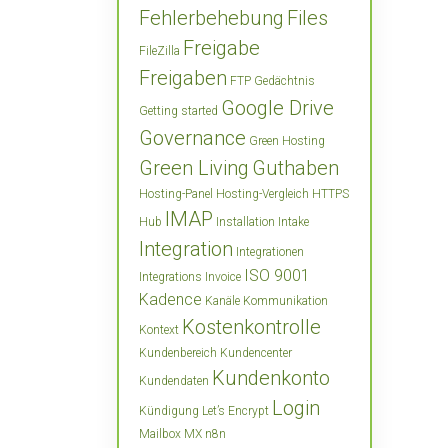
Fehlerbehebung
Files
Freigabe
FileZilla
Freigaben
FTP
Gedächtnis
Google Drive
Getting started
Governance
Green Hosting
Green Living
Guthaben
Hosting-Panel
Hosting-Vergleich
HTTPS
IMAP
Hub
Installation
Intake
Integration
Integrationen
ISO 9001
Integrations
Invoice
Kadence
Kanäle
Kommunikation
Kostenkontrolle
Kontext
Kundenbereich
Kundencenter
Kundenkonto
Kundendaten
Login
Kündigung
Let’s Encrypt
Mailbox
MX
n8n