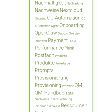
Nachhaltigkeit
Nachladung
Nachweise
Nextcloud
OC Automation
Nutzung
OC
Onboarding
Automation Agent
OpenClaw
Outlook
Overview
Payment
Passwort
PDCA
Performance
Plesk
Postfach
Products
Produkte
Projektarbeit
Prompts
Provisionierung
Provisioning
QM
Prozesse
QM-Handbuch
QM-
Nachweise
RBAC
Rechnung
Ressourcen
Rechnungsadresse