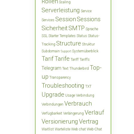
Rollen
Scaling
Serverleistung
Service
Session
Sessions
Services
Sicherheit
SMTP
Sprache
SSL
Starter Templates
Status
Status-
Structure
Tracking
Struktur
Subdomain
Systemüberblick
Support
Tarif
Tarife
Tariff
Tariffs
Top-
Telegram
Text
Thunderbird
up
Transparency
Troubleshooting
TXT
Upgrade
Usage
Verbindung
Verbrauch
Verbindungen
Verlauf
Verfügbarkeit
Verlängerung
Versionierung
Vertrag
Waitlist
Warteliste
Web chat
Web-Chat